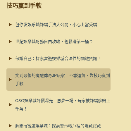
技巧贏到手軟
包你发娱乐城詐騙手法大公開，小心上當受騙
世紀娛樂城財務自由攻略，輕鬆賺第一桶金！
保護自己：探索富遊娛樂城合法性的關鍵資訊！
笑到最後的魔龍傳奇JP玩家：不靠運氣，靠技巧贏到
手軟
O&G娛樂城評價曝光！惡夢一場，玩家被詐騙慘賠上
千萬！
解鎖rg富遊娛樂城：探索警示帳戶裡的隱藏寶藏