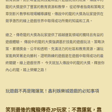
龍的大獎提供了豐富的教育資源和教學。 從初學者指南和策略文
章到影片教學和現場輔導課程，傳說中的龍的大獎為玩家提供在
競爭激烈的線上遊戲世界中取得成功所需的知識和工具。
總之，傳奇龍的大獎為玩家提供了超越運氣領域的獨特且有益的
遊戲體驗。 傳說中的龍的大獎強調基於技能的遊戲玩法、策略決
策、累積獎金、公平和透明、充滿活力的社區和教育資源，讓玩
家能夠笑著走向勝利，證明熟練的遊戲是在遊戲中取得成功的最
終關鍵。線上遊戲世界。 今天就加入傳說中的龍的大獎，釋放你
內心的龍，踏上榮耀之路！
玩遊戲不再是賭運氣！鑫利娛樂城遊戲的必知事項
笑到最後的魔龍傳奇JP玩家：不靠運氣，靠