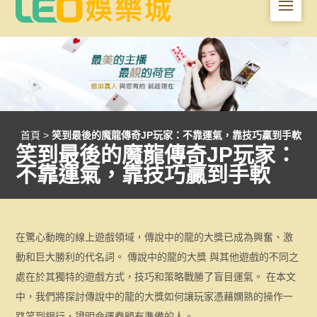
Me
首頁
>
笑到最後的魔龍傳奇JP玩家：不靠運氣，靠技巧贏到手軟
笑到最後的魔龍傳奇JP玩家：
不靠運氣，靠技巧贏到手軟
在驚心動魄的線上遊戲領域，傳說中的龍的大獎已成為興奮、激
動和巨大勝利的代名詞。 傳說中的龍的大獎 與其他遊戲的不同之
處在於其獨特的遊戲方式，技巧和策略戰勝了盲目運氣。 在本文
中，我們將探討傳說中的龍的大獎如何讓玩家憑藉嫻熟的操作一
路笑到銀行，證明命運眷顧有準備的人。