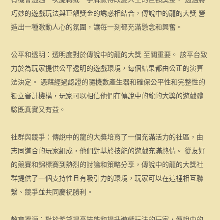
巧妙的遊戲玩法與巨額獎金的誘惑相結合，傳說中的龍的大獎 營
造出一種激動人心的氛圍，讓每一刻都充滿懸念和興奮。
公平和透明：透明度對於傳說中的龍的大獎 至關重要。 該平台致
力於為玩家提供公平透明的遊戲環境，每個結果都由公正的演算
法決定。 憑藉經過認證的隨機數產生器和確保公平性和完整性的
獨立審計機構，玩家可以相信他們在傳說中的龍的大獎的遊戲體
驗既真實又有益。
社群與競爭：傳說中的龍的大獎培育了一個充滿活力的社區，由
志同道合的玩家組成，他們對基於技能的遊戲充滿熱情。 從友好
的競賽和錦標賽到熱烈的討論和策略分享，傳說中的龍的大獎社
群提供了一個支持性且有吸引力的環境，玩家可以在這裡相互聯
繫、競爭並共同慶祝勝利。
教育資源：對於希望提高技能和提升遊戲玩法的玩家，傳說中的