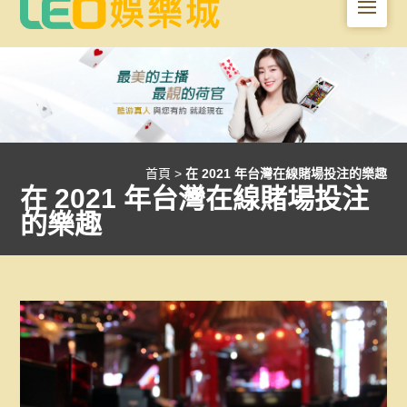
Me
首頁
>
在 2021 年台灣在線賭場投注的樂趣
在 2021 年台灣在線賭場投注
的樂趣