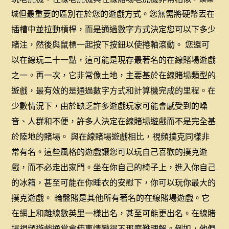
城
但最重要的區別在於您的遊戲方式。您無需將硬幣丟在
插槽中並拉動槓桿，而是通過數字方式決定您可以下多少
賭注，然後與鼠標一起按下按鈕以使捲軸滾動。 您還可
以在線玩二十一點，這可能是現存最著名的在線賭場遊戲
之一。再一次，它非常像土地，主要基於在線賭場類型的
遊戲，最有效的是通過數字方式和計算機完成的里程。在
少數情況下，由於缺乏許多遊戲玩家可能會感受到的噪
音、人群和不便，許多人決定在線賭場遊戲而不是完全基
於陸地的賭場。 與在線賭場遊戲相比，視頻撲克同樣非
常有名。這些風格的遊戲讓您可以玩自己喜歡的撲克遊
戲，而不必走出家門。坐在你自己的椅子上，進入你自己
的冰箱，甚至可能在你睡衣的安慰下，你可以玩你最大的
撲克遊戲。 輪盤賭是其他所有著名的在線賭場遊戲。它
在網上和離線數英里一樣出名，甚至可能更出名。在線賭
場視頻遊戲通常會使事情變得不那麼難理解。例如，他們