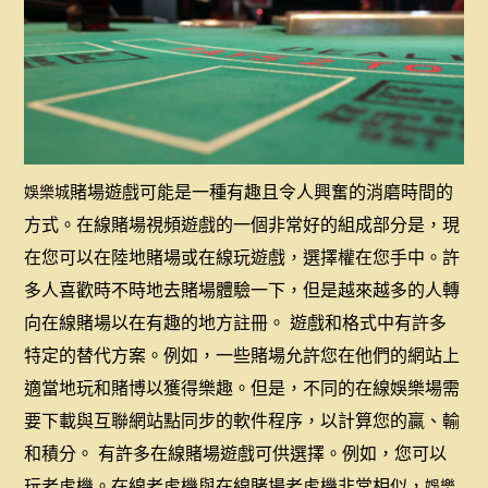
賭場遊戲可能是一種有趣且令人興奮的消磨時間的
娛樂城
方式。在線賭場視頻遊戲的一個非常好的組成部分是，現
在您可以在陸地賭場或在線玩遊戲，選擇權在您手中。許
多人喜歡時不時地去賭場體驗一下，但是越來越多的人轉
向在線賭場以在有趣的地方註冊。 遊戲和格式中有許多
特定的替代方案。例如，一些賭場允許您在他們的網站上
適當地玩和賭博以獲得樂趣。但是，不同的在線娛樂場需
要下載與互聯網站點同步的軟件程序，以計算您的贏、輸
和積分。 有許多在線賭場遊戲可供選擇。例如，您可以
娛樂
玩老虎機。在線老虎機與在線賭場老虎機非常相似，