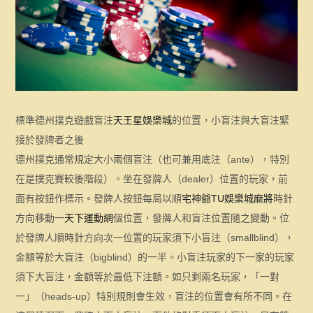
標準德州撲克遊戲盲注
天王星娛樂城
的位置，小盲注與大盲注緊
接於發牌者之後
德州撲克通常規定大小兩個盲注（也可兼用底注（ante），特別
在是撲克賽較後階段）。坐在發牌人（dealer）位置的玩家，前
面有按鈕作標示。發牌人按鈕每局以順
宅神爺TU娛樂城麻將
時針
方向移動一
天下運動網
個位置，發牌人和盲注位置隨之變動。位
於發牌人順時針方向次一位置的玩家須下小盲注（smallblind），
金額等於大盲注（bigblind）的一半。小盲注玩家的下一家的玩家
須下大盲注，金額等於最低下注額。如只剩兩名玩家，「一對
一」（heads-up）特別規則會生效，盲注的位置會有所不同。在