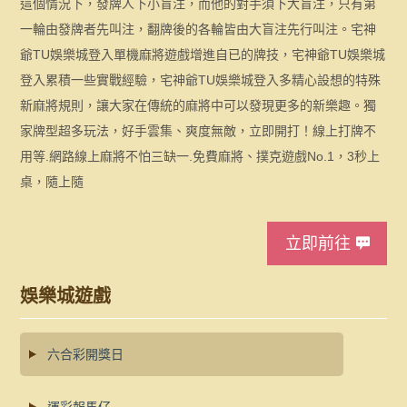
這個情況下，發牌人下小盲注，而他的對手須下大盲注，只有第
一輪由發牌者先叫注，翻牌後的各輪皆由大盲注先行叫注。宅神
爺TU娛樂城登入單機麻將遊戲增進自已的牌技，宅神爺TU娛樂城
登入累積一些實戰經驗，宅神爺TU娛樂城登入多精心設想的特殊
新麻將規則，讓大家在傳統的麻將中可以發現更多的新樂趣。獨
家牌型超多玩法，好手雲集、爽度無敵，立即開打！線上打牌不
用等.網路線上麻將不怕三缺一.免費麻將、撲克遊戲No.1，3秒上
桌，隨上隨
立即前往
娛樂城遊戲
六合彩開獎日